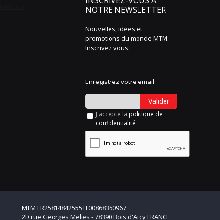
INSCRIVEZ-VOUS À
NOTRE NEWSLETTER
Nouvelles, idées et
promotions du monde MTM.
Inscrivez vous.
Enregistrez votre email
Valider
J'accepte la
politique de
confidentialité
MTM FR25814842555 IT00868360967
2D rue Georges Melies - 78390 Bois d'Arcy FRANCE