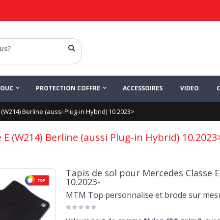
HOUC
PROTECTION COFFRE
ACCESSOIRES
VIDEO
 (W214) Berline (aussi Plug-in Hybrid) 10.2023>
 E (W214) Berline (aussi Plug-in Hybrid) 10.2023
Tapis de sol pour Mercedes Classe E 
10.2023-
MTM Top personnalise et brode sur mes