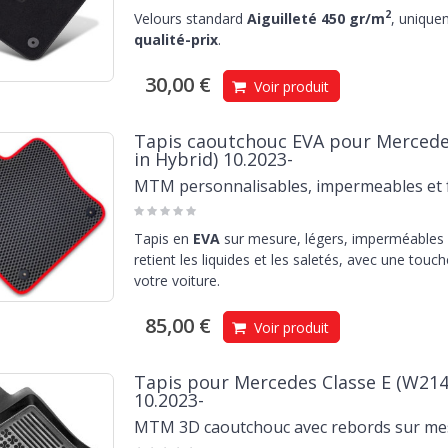
2
Velours standard
Aiguilleté 450 gr/m
, unique
qualité-prix
.
30,00 €
Voir produit
Tapis caoutchouc EVA pour Mercedes 
in Hybrid) 10.2023-
MTM personnalisables, impermeables et f
Tapis en
EVA
sur mesure, légers, imperméables e
retient les liquides et les saletés, avec une touc
votre voiture.
85,00 €
Voir produit
Tapis pour Mercedes Classe E (W214) 
10.2023-
MTM 3D caoutchouc avec rebords sur me