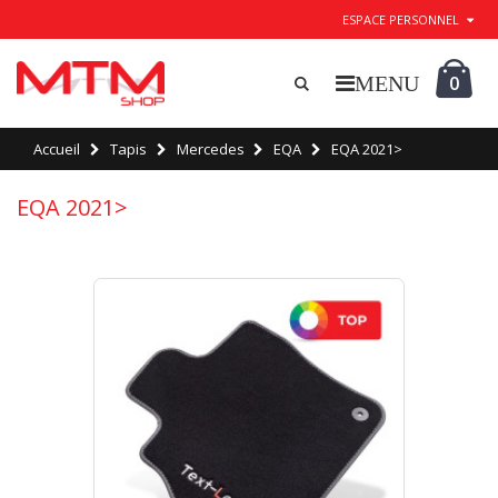
ESPACE PERSONNEL
0
Accueil
Tapis
Mercedes
EQA
EQA 2021>
EQA 2021>