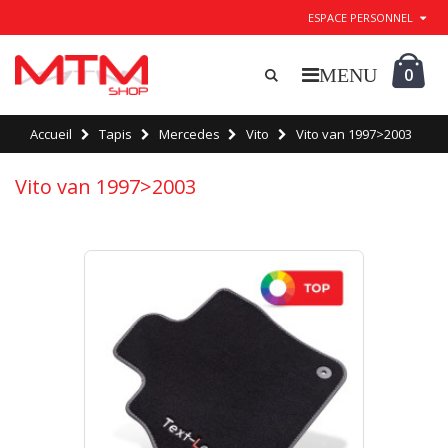
ESPACE PERSONNEL
0
Accueil
Tapis
Mercedes
Vito
Vito van 1997>2003
Vito van 1997>2003