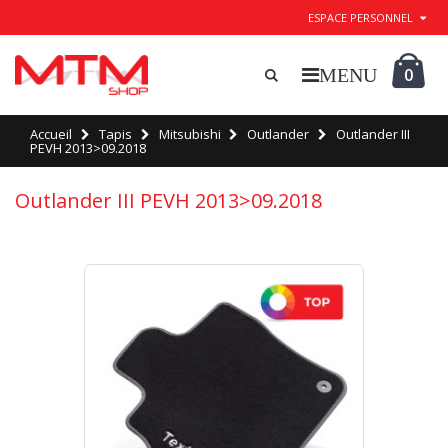
ESPACE PERSONNEL
0
Accueil
Tapis
Mitsubishi
Outlander
Outlander III
PEVH 2013>09.2018
Outlander III PEVH 2013>09.2018