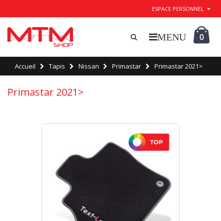
ESPACE PERSONNEL
0
Accueil
Tapis
Nissan
Primastar
Primastar 2021>
Primastar 2021>