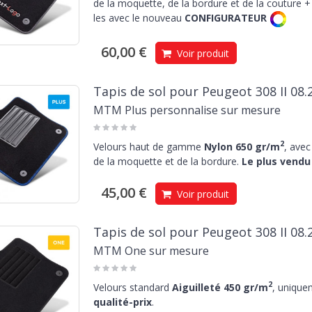
de la moquette, de la bordure et de la couture + 
les avec le nouveau
CONFIGURATEUR
60,00 €
Voir produit
Tapis de sol pour Peugeot 308 II 08.
MTM Plus personnalise sur mesure
2
Velours haut de gamme
Nylon 650 gr/m
, avec
de la moquette et de la bordure.
Le plus vendu 
45,00 €
Voir produit
Tapis de sol pour Peugeot 308 II 08.
MTM One sur mesure
2
Velours standard
Aiguilleté 450 gr/m
, unique
qualité-prix
.