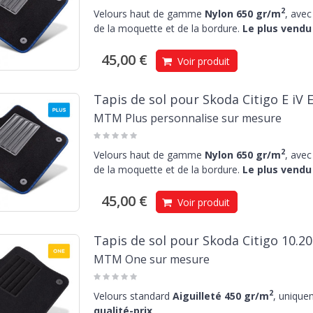
2
Velours haut de gamme
Nylon 650 gr/m
, avec
de la moquette et de la bordure.
Le plus vendu 
45,00 €
Voir produit
Tapis de sol pour Skoda Citigo E iV 
MTM Plus personnalise sur mesure
2
Velours haut de gamme
Nylon 650 gr/m
, avec
de la moquette et de la bordure.
Le plus vendu 
45,00 €
Voir produit
Tapis de sol pour Skoda Citigo 10.2
MTM One sur mesure
2
Velours standard
Aiguilleté 450 gr/m
, unique
qualité-prix
.