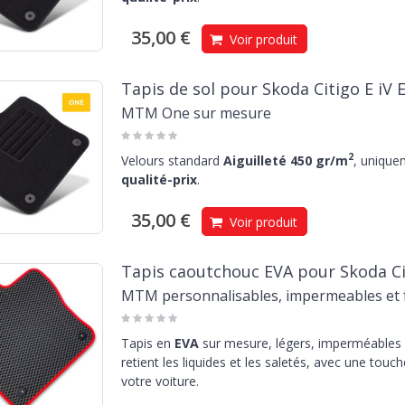
35,00 €
Voir produit
Tapis de sol pour Skoda Citigo E iV 
MTM One sur mesure
2
Velours standard
Aiguilleté 450 gr/m
, unique
qualité-prix
.
35,00 €
Voir produit
Tapis caoutchouc EVA pour Skoda Cit
MTM personnalisables, impermeables et f
Tapis en
EVA
sur mesure, légers, imperméables e
retient les liquides et les saletés, avec une touc
votre voiture.