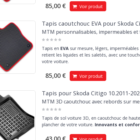
85,00 €
Voir produit
Tapis caoutchouc EVA pour Skoda Ci
MTM personnalisables, impermeables et f
Tapis en
EVA
sur mesure, légers, imperméables e
retient les liquides et les saletés, avec une touc
votre voiture.
85,00 €
Voir produit
Tapis pour Skoda Citigo 10.2011-202
MTM 3D caoutchouc avec rebords sur me
Tapis de sol voiture 3D, en caoutchouc de haute 
plancher de votre voiture.
Innovants et confor
43,00 €
Voir produit