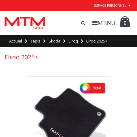
ESPACE PERSONNEL
0
Accueil
Tapis
Skoda
Elroq
Elroq 2025>
Elroq 2025>