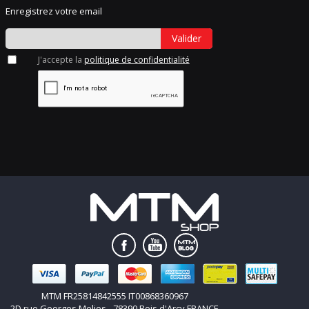
Enregistrez votre email
Valider
J'accepte la
politique de confidentialité
MTM FR25814842555 IT00868360967
2D rue Georges Melies - 78390 Bois d'Arcy FRANCE