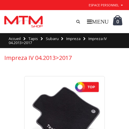
ESPACE PERSONNEL
0
Accueil
Tapis
Subaru
Impreza
Impreza IV
04.2013>2017
Impreza IV 04.2013>2017