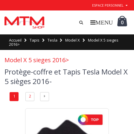
ESPACE PERSONNEL
0
Accueil
Tapis
Tesla
Model X
Model X 5 sieges
2016>
Model X 5 sieges 2016>
Protège-coffre et Tapis Tesla Model X
5 sièges 2016-
1
2