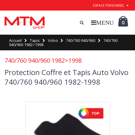
ESPACE PERSONNEL
0
Accueil
Tapis
Volvo
740/760 940/960
740/760
940/960 1982>1998
740/760 940/960 1982>1998
Protection Coffre et Tapis Auto Volvo
740/760 940/960 1982-1998