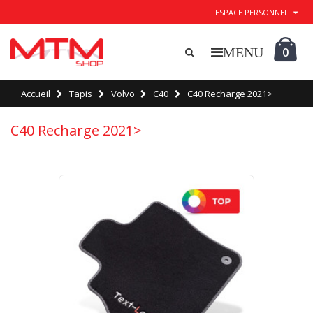
ESPACE PERSONNEL
0
Accueil
Tapis
Volvo
C40
C40 Recharge 2021>
C40 Recharge 2021>