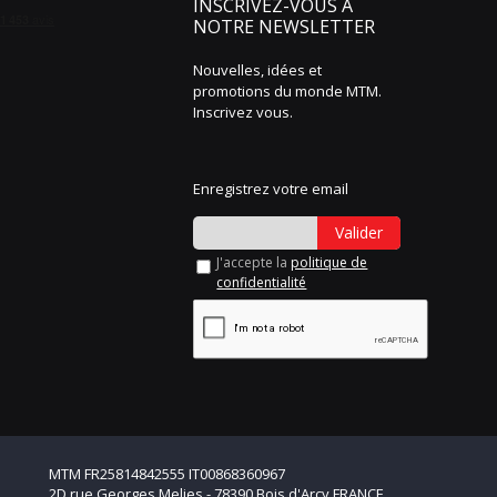
INSCRIVEZ-VOUS À
NOTRE NEWSLETTER
Nouvelles, idées et
promotions du monde MTM.
Inscrivez vous.
Enregistrez votre email
Valider
J'accepte la
politique de
confidentialité
MTM FR25814842555 IT00868360967
2D rue Georges Melies - 78390 Bois d'Arcy FRANCE