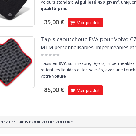
2
Velours standard
Aiguilleté 450 gr/m
, unique
qualité-prix
.
35,00 €
Voir produit
Tapis caoutchouc EVA pour Volvo C7
MTM personnalisables, impermeables et f
Tapis en
EVA
sur mesure, légers, imperméables e
retient les liquides et les saletés, avec une touc
votre voiture.
85,00 €
Voir produit
HEZ LES TAPIS POUR VOTRE VOITURE