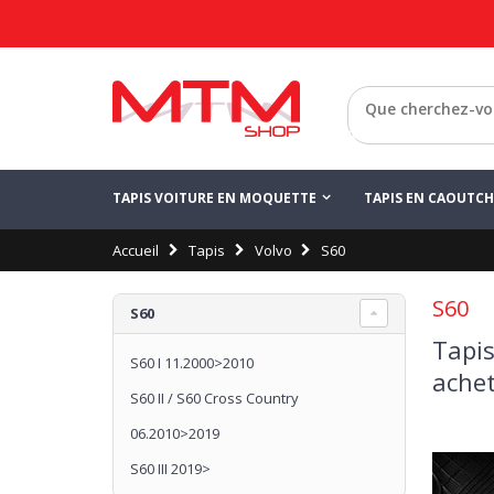
Retour
TAPIS VOITURE EN MOQUETTE
TAPIS EN CAOUTC
Accueil
Tapis
Volvo
S60
S60
S60
Tapis
S60 I 11.2000>2010
achet
S60 II / S60 Cross Country
06.2010>2019
S60 III 2019>