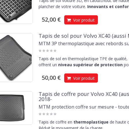
Tapis de sol voiture 3D, en caoutchouc de haute 
plancher de votre voiture.
Innovants et confor
52,00 €
Voir produit
Tapis de sol pour Volvo XC40 (aussi 
MTM 3P thermoplastique avec rebords s
Tapis de sol en thermoplastique TPE de qualité,
offrent un
niveau supérieur de protection
pou
50,00 €
Voir produit
Tapis de coffre pour Volvo XC40 (aus
2018-
MTM protection coffre sur mesure - toute
Tapis de coffre en
thermoplastique
de haute q
Réduit le mouvement de la charge.