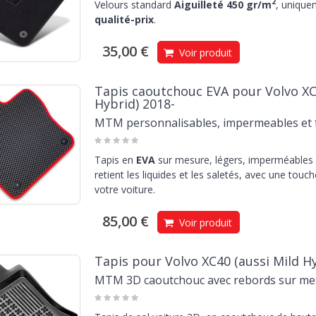
2
Velours standard
Aiguilleté 450 gr/m
, unique
qualité-prix
.
35,00 €
Voir produit
Tapis caoutchouc EVA pour Volvo XC4
Hybrid) 2018-
MTM personnalisables, impermeables et f
Tapis en
EVA
sur mesure, légers, imperméables e
retient les liquides et les saletés, avec une touc
votre voiture.
85,00 €
Voir produit
Tapis pour Volvo XC40 (aussi Mild Hy
MTM 3D caoutchouc avec rebords sur me