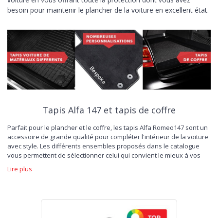
besoin pour maintenir le plancher de la voiture en excellent état.
Tapis Alfa 147 et tapis de coffre
Parfait pour le plancher et le coffre, les tapis Alfa Romeo147 sont un
accessoire de grande qualité pour compléter l'intérieur de la voiture
avec style. Les différents ensembles proposés dans le catalogue
vous permettent de sélectionner celui qui convient le mieux à vos
besoins et à vos goûts: des élégants
tapis de voiture en velours
Lire plus
raffinés à ceux en caoutchouc sans odeur, faciles à nettoyer et au
caractère plus moderne. La coupe des tapis Alfa 147 de 2001 à 2010
est spécialement pensée pour le plancher de la voiture, conçue pour
assurer une facilité de positionnement et une adhérence maximale.
De plus, MTMShop vous offre de nombreuses possibilités de