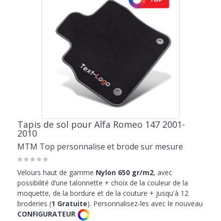
personnalisation pour donner une touche unique à l’intérieur de
votre voiture, avec un accessoire personnalisé avec une broderie
ou un logo particulier: le choix idéal pour ceux qui recherchent un
article pour compléter leur voiture ou une idée cadeau originale.
Inévitables, se trouvent les tapis de coffre conçus pour répondre à
vos besoins de chargement en gardant le coffre propre et en le
protégeant de l'eau et des huiles. Les coffres et les
tapis Alfa Romeo
147
sont inodores et résistants aux changements de température.
La base en caoutchouc adhérente et les renforts sous le seuil de la
porte rendent ces accessoires parfaits pour une conduite sûre et
une protection impeccable de l'habitacle contre le sable, la boue et
l'eau. Découvrez les modèles personnalisés en vente en ligne sur
Tapis de sol pour Alfa Romeo 147 2001-
MTMShop, complétez votre voiture avec un jeu de tapis de sol et de
2010
coffre pour Alfa 147 fonctionnel et au caractère original.
MTM Top personnalise et brode sur mesure
Velours haut de gamme
Nylon 650 gr/m2
, avec
possibilité d’une talonnette + choix de la couleur de la
moquette, de la bordure et de la couture + jusqu'à 12
broderies (
1 Gratuite
). Personnalisez-les avec le nouveau
CONFIGURATEUR