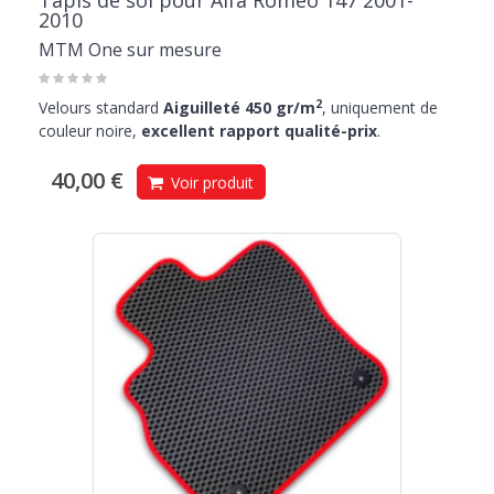
Tapis de sol pour Alfa Romeo 147 2001-
2010
MTM One sur mesure
2
Velours standard
Aiguilleté 450 gr/m
, uniquement de
couleur noire,
excellent rapport qualité-prix
.
40,00 €
Voir produit