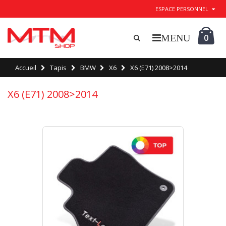
ESPACE PERSONNEL
0
Accueil
Tapis
BMW
X6
X6 (E71) 2008>2014
X6 (E71) 2008>2014