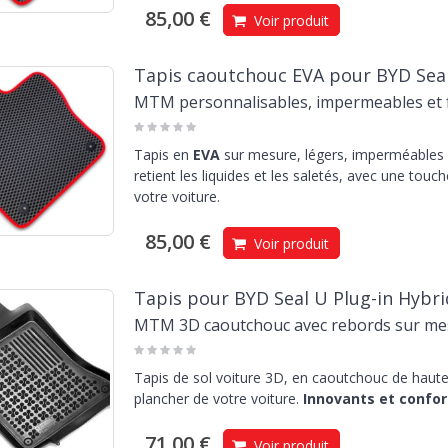
85,00 €
Voir produit
Tapis caoutchouc EVA pour BYD Seal
MTM personnalisables, impermeables et f
Tapis en
EVA
sur mesure, légers, imperméables e
retient les liquides et les saletés, avec une touc
votre voiture.
85,00 €
Voir produit
Tapis pour BYD Seal U Plug-in Hybri
MTM 3D caoutchouc avec rebords sur me
Tapis de sol voiture 3D, en caoutchouc de haute 
plancher de votre voiture.
Innovants et confor
71,00 €
Voir produit