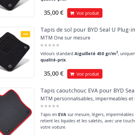
35,00 €
Voir produit
Tapis de sol pour BYD Seal U Plug-i
MTM One sur mesure
2
Velours standard
Aiguilleté 450 gr/m
, unique
qualité-prix
.
35,00 €
Voir produit
Tapis caoutchouc EVA pour BYD Seal 
MTM personnalisables, impermeables et f
Tapis en
EVA
sur mesure, légers, imperméables e
retient les liquides et les saletés, avec une touc
votre voiture.