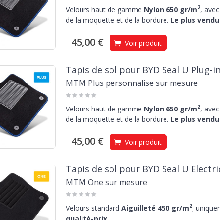
2
Velours haut de gamme
Nylon 650 gr/m
, avec
de la moquette et de la bordure.
Le plus vendu 
45,00 €
Voir produit
Tapis de sol pour BYD Seal U Plug-i
MTM Plus personnalise sur mesure
2
Velours haut de gamme
Nylon 650 gr/m
, avec
de la moquette et de la bordure.
Le plus vendu 
45,00 €
Voir produit
Tapis de sol pour BYD Seal U Electri
MTM One sur mesure
2
Velours standard
Aiguilleté 450 gr/m
, unique
qualité-prix
.