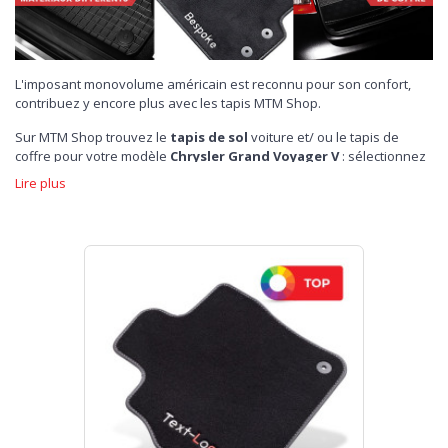
L'imposant monovolume américain est reconnu pour son confort,
contribuez y encore plus avec les tapis MTM Shop.
Sur MTM Shop trouvez le
tapis de sol
voiture et/ ou le tapis de
coffre pour votre modèle
Chrysler Grand Voyager V
: sélectionnez
votre série et achetez dès maintenant le
tapis sur-mesure
qui
Lire plus
conviendra à votre voiture.
Broderie sur demande
et
un maximum de personnalisation
sur
votre set de tapis sur-mesure, un plaisir pour vous et votre Chrysler
Grand Voyager V. Vous pouvez choisir entre différentes gammes
de
tapis velours / moquette
: TOP, PLUS, ONE ou choisir les
tapis
en caoutchouc
, inodores et pratiques.
Par ailleurs, pour votre Chrysler Grand Voyager V, MTM Shop
propose des
tapis de coffre
: sécurité du transport et propreté,
résistance à l'eau, aux saletés et aux changements de
températures.