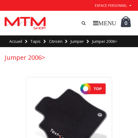
ESPACE PERSONNEL
0
Accueil
Tapis
Citroën
Jumper
Jumper 2006>
Jumper 2006>