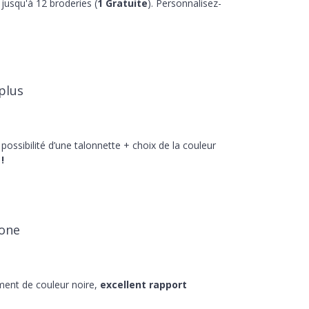
jusqu'à 12 broderies (
1 Gratuite
). Personnalisez-
plus
 possibilité d’une talonnette + choix de la couleur
!
 one
ment de couleur noire,
excellent rapport