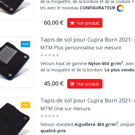
de la moquette, de la bordure et de la couture + 
les avec le nouveau
CONFIGURATEUR
60,00 €
Voir produit
Tapis de sol pour Cupra Born 2021- 
MTM Plus personnalise sur mesure
2
Velours haut de gamme
Nylon 650 gr/m
, avec
de la moquette et de la bordure.
Le plus vendu 
45,00 €
Voir produit
Tapis de sol pour Cupra Born 2021-
MTM One sur mesure
2
Velours standard
Aiguilleté 450 gr/m
, unique
qualité-prix
.