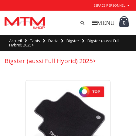
ESPACE PERSONNEL
0
Accueil
Tapis
Dacia
Bigster
Bigster (aussi Full
Hybrid) 2025>
Bigster (aussi Full Hybrid) 2025>