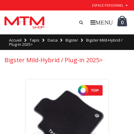
ESPACE PERSONNEL
0
Accueil
Tapis
Dacia
Bigster
Bigster Mild-Hybrid /
Plug-in 2025>
Bigster Mild-Hybrid / Plug-in 2025>