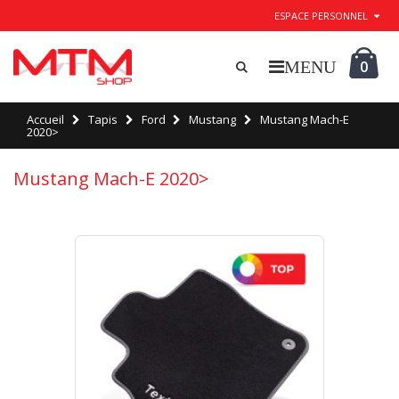
ESPACE PERSONNEL
0
Accueil
Tapis
Ford
Mustang
Mustang Mach-E
2020>
Mustang Mach-E 2020>