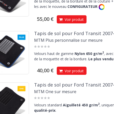
de la moquette, de la bordure et de la couture + 
les avec le nouveau
CONFIGURATEUR
55,00 €
Voir produit
Tapis de sol pour Ford Transit 2007
MTM Plus personnalise sur mesure
2
Velours haut de gamme
Nylon 650 gr/m
, avec
de la moquette et de la bordure.
Le plus vendu 
40,00 €
Voir produit
Tapis de sol pour Ford Transit 2007
MTM One sur mesure
2
Velours standard
Aiguilleté 450 gr/m
, unique
qualité-prix
.