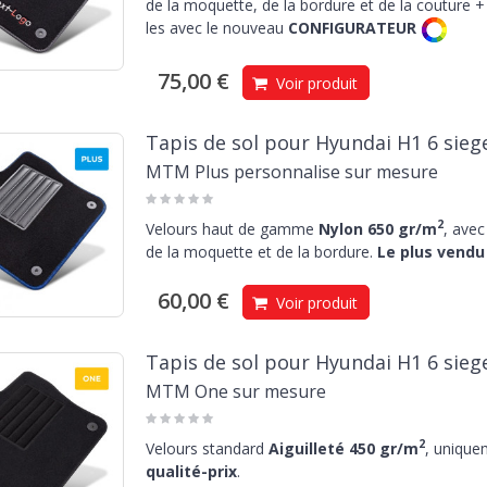
de la moquette, de la bordure et de la couture + 
les avec le nouveau
CONFIGURATEUR
75,00 €
Voir produit
Tapis de sol pour Hyundai H1 6 sieg
MTM Plus personnalise sur mesure
2
Velours haut de gamme
Nylon 650 gr/m
, avec
de la moquette et de la bordure.
Le plus vendu 
60,00 €
Voir produit
Tapis de sol pour Hyundai H1 6 sieg
MTM One sur mesure
2
Velours standard
Aiguilleté 450 gr/m
, unique
qualité-prix
.