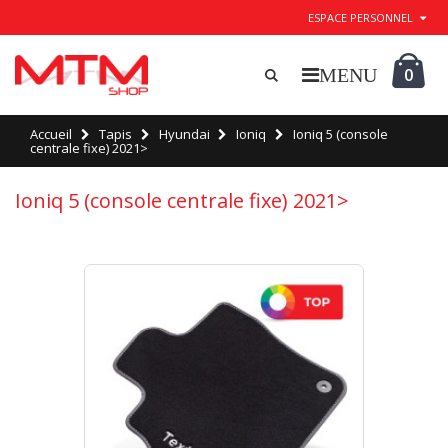
ESPACE PERSONNEL
0
Accueil
Tapis
Hyundai
Ioniq
Ioniq 5 (console
centrale fixe) 2021>
Ioniq 5 (console centrale fixe) 2021>