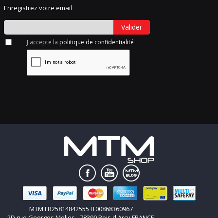
Enregistrez votre email
Valider
J'accepte la
politique de confidentialité
MTM FR25814842555 IT00868360967
2D rue Georges Melies - 78390 Bois d'Arcy FRANCE