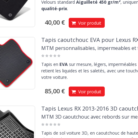
2
Velours standard
Aiguilleté 450 gr/m
, unique
qualité-prix
.
40,00 €
Voir produit
Tapis caoutchouc EVA pour Lexus R
MTM personnalisables, impermeables et f
Tapis en
EVA
sur mesure, légers, imperméables e
retient les liquides et les saletés, avec une touc
votre voiture.
85,00 €
Voir produit
Tapis Lexus RX 2013-2016 3D caout
MTM 3D caoutchouc avec rebords sur me
Tapis de sol voiture 3D, en caoutchouc de haute 