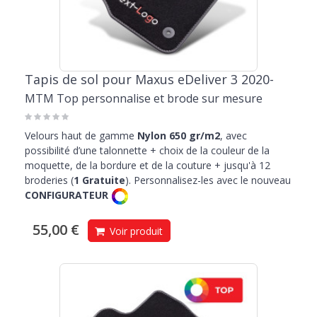
compartiment de chargement toujours propre et protégé. Le
bac de
protection de coffre Maxus
est l’accessoire idéal pour ceux qui
voyagent beaucoup, utilisent leur véhicule pour le travail ou souhaitent
préserver leur coffre dans le temps.
Tapis de sol pour Maxus eDeliver 3 2020-
MTM Top personnalise et brode sur mesure
Velours haut de gamme
Nylon 650 gr/m2
, avec
possibilité d’une talonnette + choix de la couleur de la
moquette, de la bordure et de la couture + jusqu'à 12
broderies (
1 Gratuite
). Personnalisez-les avec le nouveau
CONFIGURATEUR
55,00 €
Voir produit