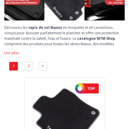
Découvrez les
tapis de sol Maxus
en moquette et en caoutchouc,
conçus pour épouser parfaitement le plancher et offrir une protection
maximale contre la saleté, l’eau et l’usure. Le
catalogue MTM Shop
comprend des produits pour toutes les séries Maxus, des modèles
récents de vans électriques aux versions déjà bien établies de la marque.
Lire plus
Praticité, robustesse et confort
: nos
tapis sur mesure
sont
disponibles en différents matériaux, du
caoutchouc antidérapant sans
1
2
odeur
à la
moquette premium
, offrant une protection complète et une
touche d’élégance à l’intérieur du véhicule. Vous pouvez également les
personnaliser avec une broderie
de nom ou de logo pour rendre
votre set Maxus unique.
Les
tapis de sol pour véhicules Maxus
sont conçus pour ceux qui
utilisent leur véhicule au quotidien, aussi bien pour le travail que pour la
famille, sans compromis sur la qualité et le design. MTM Shop propose
des solutions sur mesure pour chaque besoin de conduite et d’utilisation.
Complétez la protection avec les
bacs de coffre Maxus
: résistants et à
bords relevés, ils retiennent les liquides, la boue et la saleté, gardant le