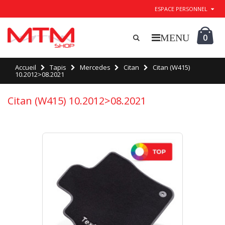
ESPACE PERSONNEL
0
Accueil
Tapis
Mercedes
Citan
Citan (W415)
10.2012>08.2021
Citan (W415) 10.2012>08.2021