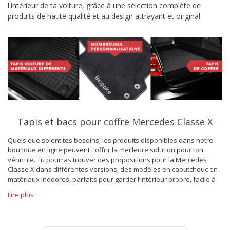
l'intérieur de ta voiture, grâce à une sélection complète de
produits de haute qualité et au design attrayant et original.
Tapis et bacs pour coffre Mercedes Classe X
Quels que soient tes besoins, les produits disponibles dans notre
boutique en ligne peuvent t'offrir la meilleure solution pour ton
véhicule. Tu pourras trouver des propositions pour la Mercedes
Classe X dans différentes versions, des modèles en caoutchouc en
matériaux inodores, parfaits pour garder l’intérieur propre, facile à
laver et résistant à l’usure; des
tapis de voiture en velours
, capables
Lire plus
de donner un nouveau look sportif, pour un nouveau plaisir de
conduire. L'offre dédiée à la protection du coffre est également
large. Choisis le tapis pour Mercedes Classe X, spécialement conçu
pour préserver l'esthétique et la capacité de charge de ta voiture, et