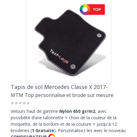
particulièrement adapté pour transporter tes amis quadripèdes,
pour une agréable promenade au parc ou en dehors de la ville.
Les tapis Mercedes Classe X représentent également le choix idéal
pour ceux qui ont besoin de personnaliser leur auto. Chaque produit
peut être personnalisé en fonction de tes besoins. Choisis la couleur
qui correspond le mieux à la couleur des intérieurs et des
plastiques, ou embellis le tapis de ta Classe X avec une écriture de
type racing, une proposition dédiée aux passionnés du tuning qui
veulent rendre leur véhicule original et ne jamais passer inaperçu.
Le catalogue propose
protections de coffre sur mesure
pour chaque
modèle. Une proposition très charmante et sur mesure aux
dimensions du plancher de la voiture, et qui peut devenir tienne à
un prix spécial grâce aux nombreuses promotions dédiées à la
Tapis de sol Mercedes Classe X 2017-
vente en ligne et présents dans la vitrine. Découvrez les offres de
MTM Top personnalise et brode sur mesure
MTMShop et choisissez maintenant le bac et les tapis de sol pour
votre Classe X.
Velours haut de gamme
Nylon 650 gr/m2
, avec
possibilité d’une talonnette + choix de la couleur de la
moquette, de la bordure et de la couture + jusqu'à 12
broderies (
1 Gratuite
). Personnalisez-les avec le nouveau
CONFIGURATEUR