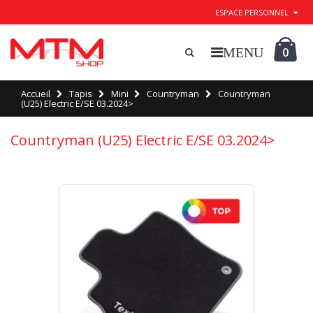
ESPACE PERSONNEL
0
Accueil
Tapis
Mini
Countryman
Countryman
(U25) Electric E/SE 03.2024>
Countryman (U25) Electric E/SE 03.2024>