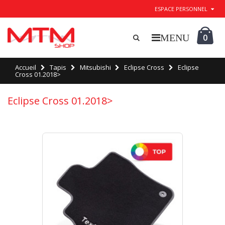
ESPACE PERSONNEL
0
Accueil
Tapis
Mitsubishi
Eclipse Cross
Eclipse
Cross 01.2018>
Eclipse Cross 01.2018>