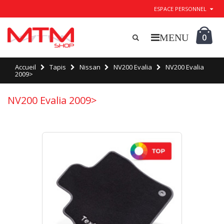
ESPACE PERSONNEL
0
Accueil
Tapis
Nissan
NV200 Evalia
NV200 Evalia
2009>
NV200 Evalia 2009>