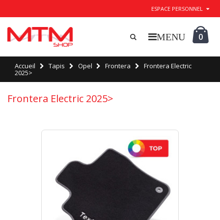
ESPACE PERSONNEL
0
Accueil
Tapis
Opel
Frontera
Frontera Electric
2025>
Frontera Electric 2025>