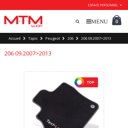
ESPACE PERSONNEL
0
Accueil
Tapis
Peugeot
206
206 09.2007>2013
206 09.2007>2013