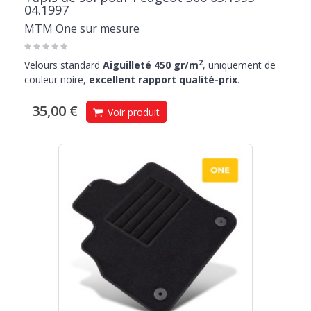
04.1997
MTM One sur mesure
2
Velours standard
Aiguilleté 450 gr/m
, uniquement de
couleur noire,
excellent rapport qualité-prix
.
35,00 €
Voir produit