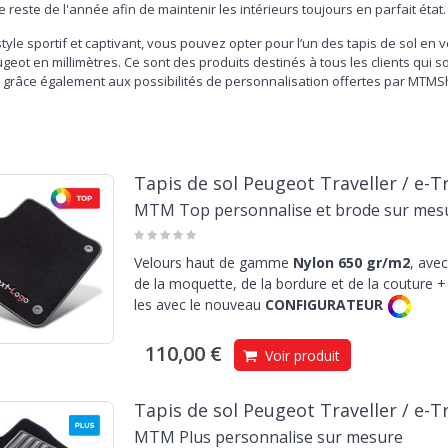
e reste de l'année afin de maintenir les intérieurs toujours en parfait état.
tyle sportif et captivant, vous pouvez opter pour l’un des tapis de sol en
geot en millimètres. Ce sont des produits destinés à tous les clients qui 
, grâce également aux possibilités de personnalisation offertes par MTMSho
lisés. Les tapis Peugeot Traveller de ce style présentent de nombreux a
aux pédales et un grand confort de conduite, ainsi que la bordure de diff
t, les produits destinés à la protection du coffrene ne pouvaient pas man
Tapis de sol Peugeot Traveller / e-Tra
r ceux qui voyagent en compagnie de leur ami quadripède et pour ceux qu
MTM Top personnalise et brode sur mes
s particuliers. Le bord relevé de 5 cm permet de retenir les liquides et la
 années d'utilisation, avec une surface antidérapante limitant les mouv
a Traveller dans le catalogue des
tapis de coffre et des tapis de sol Peuge
Velours haut de gamme
Nylon 650 gr/m2
, avec
à un prix avantageux.
de la moquette, de la bordure et de la couture + 
les avec le nouveau
CONFIGURATEUR
110,00 €
Voir produit
Tapis de sol Peugeot Traveller / e-Tra
MTM Plus personnalise sur mesure