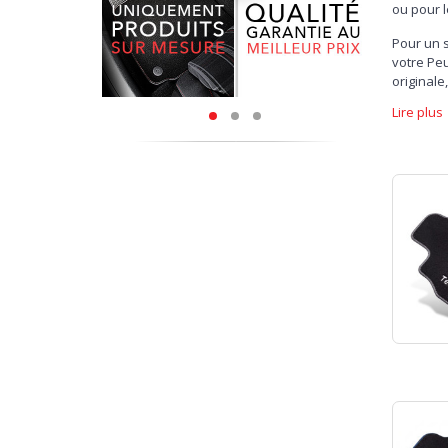
ou pour l
Pour un s
votre Peu
originale
personna
Lire plus
parfaite 
véhicule.
Évidemmen
idéal pou
transport
après des
dédié à l
véhicule 