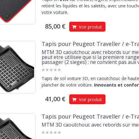
retient les liquides et les saletés, avec une touc
votre voiture.
85,00 €
Voir produit
Tapis pour Peugeot Traveller / e-Trav
MTM 3D caoutchouc avec rebords sur mesu
peut etre utilisee que si la premiere ran
passager (2 sieges) ; ne convient pas aux 
Tapis de sol voiture 3D, en caoutchouc de haute 
plancher de votre voiture.
Innovants et confor
41,00 €
Voir produit
Tapis pour Peugeot Traveller / e-Trav
MTM 3D caoutchouc avec rebords sur mes