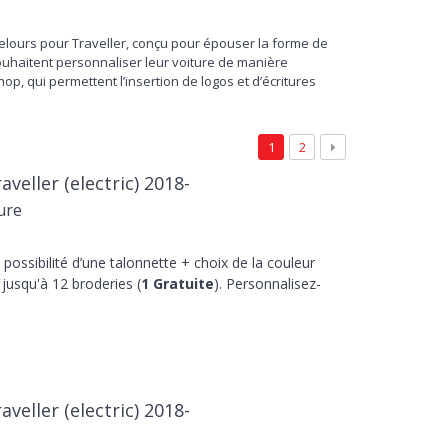
 velours pour Traveller, conçu pour épouser la forme de
souhaitent personnaliser leur voiture de manière
p, qui permettent l’insertion de logos et d’écritures
vantages, avec un fond antidérapant pour une adhérence
érentes couleurs pour s’adapter aux intérieurs du
1
2
quer. Le tapis de coffre Peugeot Traveller est le choix
veller (electric) 2018-
i veulent préserver l'aspect original, même pour des
ure
 structure thermoplastique est résistante et durable même
ements de la charge. Découvrez le vaste assortiment
ot
et commandez en ligne les protections pour votre
 possibilité d’une talonnette + choix de la couleur
jusqu'à 12 broderies (
1 Gratuite
). Personnalisez-
veller (electric) 2018-