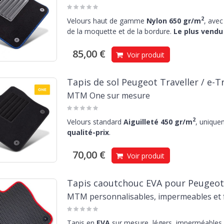
2
Velours haut de gamme
Nylon 650 gr/m
, avec
de la moquette et de la bordure.
Le plus vendu 
85,00 €
Voir produit
Tapis de sol Peugeot Traveller / e-Tra
MTM One sur mesure
2
Velours standard
Aiguilleté 450 gr/m
, unique
qualité-prix
.
70,00 €
Voir produit
Tapis caoutchouc EVA pour Peugeot Tr
MTM personnalisables, impermeables et f
Tapis en
EVA
sur mesure, légers, imperméables e