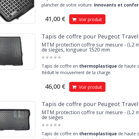
plancher de votre voiture.
Innovants et confor
41,00 €
Voir produit
Tapis de coffre pour Peugeot Travelle
MTM protection coffre sur mesure - (L2 me
de sieges, longueur 1520 mm
Tapis de coffre en
thermoplastique
de haute q
Réduit le mouvement de la charge.
46,00 €
Voir produit
Tapis de coffre pour Peugeot Travelle
MTM protection coffre sur mesure - (L2 me
de sieges
Tapis de coffre en
thermoplastique
de haute q