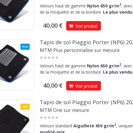
2
Velours haut de gamme
Nylon 650 gr/m
, avec
de la moquette et de la bordure.
Le plus vendu 
40,00 €
Voir produit
Tapis de sol Piaggio Porter (NP6) 20
MTM Plus personnalise sur mesure
2
Velours haut de gamme
Nylon 650 gr/m
, avec
de la moquette et de la bordure.
Le plus vendu 
40,00 €
Voir produit
Tapis de sol Piaggio Porter (NP6) 20
MTM One sur mesure
2
Velours standard
Aiguilleté 450 gr/m
, unique
qualité-prix
.