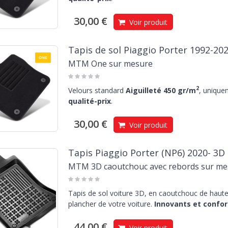
30,00 €
Voir produit
Tapis de sol Piaggio Porter 1992-20
MTM One sur mesure
2
Velours standard
Aiguilleté 450 gr/m
, unique
qualité-prix
.
30,00 €
Voir produit
Tapis Piaggio Porter (NP6) 2020- 3D
MTM 3D caoutchouc avec rebords sur me
Tapis de sol voiture 3D, en caoutchouc de haute 
plancher de votre voiture.
Innovants et confor
44,00 €
Voir produit