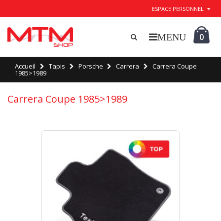
ESPACE PERSONNEL
0
Accueil
Tapis
Porsche
Carrera
Carrera Coupe
1985>1989
Carrera Coupe 1985>1989