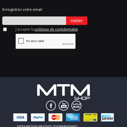
Enregistrez votre email
Valider
J'accepte la
politique de confidentialité
MTM FR25814842555 IT00868360967