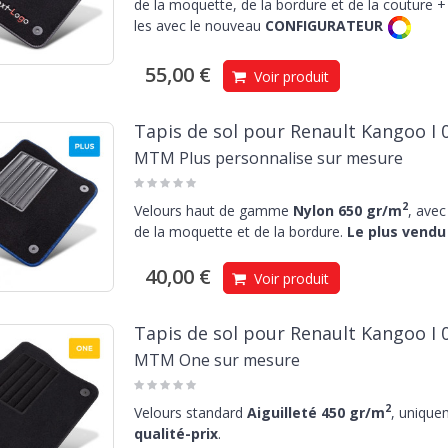
de la moquette, de la bordure et de la couture + 
les avec le nouveau
CONFIGURATEUR
55,00 €
Voir produit
Tapis de sol pour Renault Kangoo I 
MTM Plus personnalise sur mesure
2
Velours haut de gamme
Nylon 650 gr/m
, avec
de la moquette et de la bordure.
Le plus vendu 
40,00 €
Voir produit
Tapis de sol pour Renault Kangoo I 
MTM One sur mesure
2
Velours standard
Aiguilleté 450 gr/m
, unique
qualité-prix
.