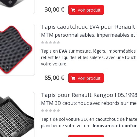
30,00 €
Voir produit
Tapis caoutchouc EVA pour Renault 
MTM personnalisables, impermeables et f
Tapis en
EVA
sur mesure, légers, imperméables e
retient les liquides et les saletés, avec une touc
votre voiture.
85,00 €
Voir produit
Tapis pour Renault Kangoo I 05.1998
MTM 3D caoutchouc avec rebords sur me
Tapis de sol voiture 3D, en caoutchouc de haute 
plancher de votre voiture.
Innovants et confor