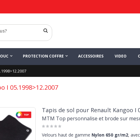
HOUC
PROTECTION COFFRE
ACCESSOIRES
VIDEO
5.1998>12.2007
o I 05.1998>12.2007
Tapis de sol pour Renault Kangoo I 
MTM Top personnalise et brode sur mes
Velours haut de gamme
Nylon 650 gr/m2
, avec