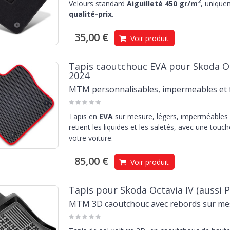
2
Velours standard
Aiguilleté 450 gr/m
, unique
qualité-prix
.
35,00 €
Voir produit
Tapis caoutchouc EVA pour Skoda Oct
2024
MTM personnalisables, impermeables et f
Tapis en
EVA
sur mesure, légers, imperméables e
retient les liquides et les saletés, avec une touc
votre voiture.
85,00 €
Voir produit
Tapis pour Skoda Octavia IV (aussi P
MTM 3D caoutchouc avec rebords sur me