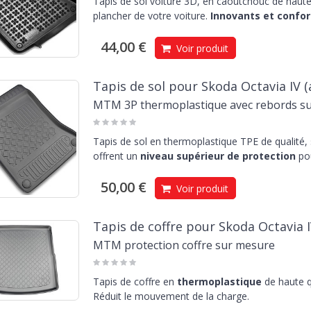
Tapis de sol voiture 3D, en caoutchouc de haute 
plancher de votre voiture.
Innovants et confor
44,00 €
Voir produit
Tapis de sol pour Skoda Octavia IV (
MTM 3P thermoplastique avec rebords s
Tapis de sol en thermoplastique TPE de qualité,
offrent un
niveau supérieur de protection
pou
50,00 €
Voir produit
Tapis de coffre pour Skoda Octavia I
MTM protection coffre sur mesure
Tapis de coffre en
thermoplastique
de haute q
Réduit le mouvement de la charge.