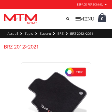
ESPACE PERSONNEL
0
Accueil
Tapis
Subaru
BRZ
BRZ 2012>2021
BRZ 2012>2021