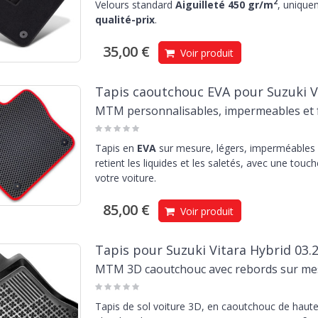
2
Velours standard
Aiguilleté 450 gr/m
, unique
qualité-prix
.
35,00 €
Voir produit
Tapis caoutchouc EVA pour Suzuki Vi
MTM personnalisables, impermeables et f
Tapis en
EVA
sur mesure, légers, imperméables e
retient les liquides et les saletés, avec une touc
votre voiture.
85,00 €
Voir produit
Tapis pour Suzuki Vitara Hybrid 03.
MTM 3D caoutchouc avec rebords sur me
Tapis de sol voiture 3D, en caoutchouc de haute 