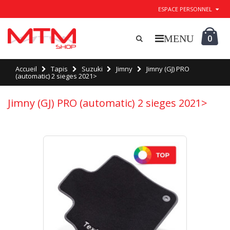
ESPACE PERSONNEL
0
Accueil
Tapis
Suzuki
Jimny
Jimny (GJ) PRO
(automatic) 2 sieges 2021>
Jimny (GJ) PRO (automatic) 2 sieges 2021>