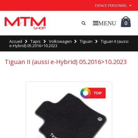
ESPACE PERSONNEL
0
Accueil
Tapis
Volkswagen
Tiguan
Tiguan II (aussi
e-Hybrid) 05.2016>10.2023
Tiguan II (aussi e-Hybrid) 05.2016>10.2023