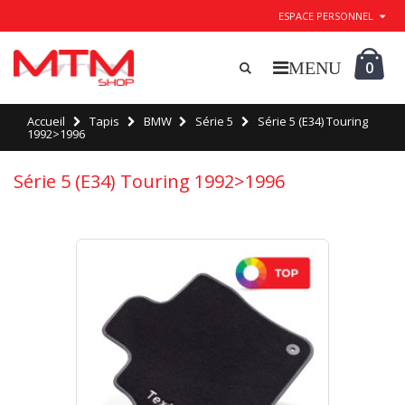
ESPACE PERSONNEL
0
Accueil
Tapis
BMW
Série 5
Série 5 (E34) Touring
1992>1996
Série 5 (E34) Touring 1992>1996