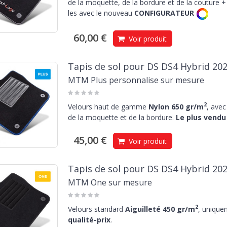
de la moquette, de la bordure et de la couture + 
les avec le nouveau
CONFIGURATEUR
60,00 €
Voir produit
Tapis de sol pour DS DS4 Hybrid 202
MTM Plus personnalise sur mesure
2
Velours haut de gamme
Nylon 650 gr/m
, avec
de la moquette et de la bordure.
Le plus vendu 
45,00 €
Voir produit
Tapis de sol pour DS DS4 Hybrid 202
MTM One sur mesure
2
Velours standard
Aiguilleté 450 gr/m
, unique
qualité-prix
.