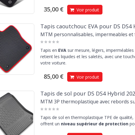
35,00 €
Voir produit
Tapis caoutchouc EVA pour DS DS4 
MTM personnalisables, impermeables et f
Tapis en
EVA
sur mesure, légers, imperméables e
retient les liquides et les saletés, avec une touc
votre voiture.
85,00 €
Voir produit
Tapis de sol pour DS DS4 Hybrid 202
MTM 3P thermoplastique avec rebords s
Tapis de sol en thermoplastique TPE de qualité,
offrent un
niveau supérieur de protection
pou