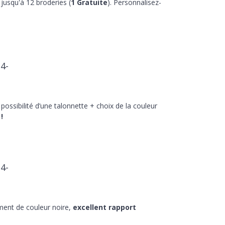
jusqu'à 12 broderies (
1 Gratuite
). Personnalisez-
4-
 possibilité d’une talonnette + choix de la couleur
!
4-
ment de couleur noire,
excellent rapport