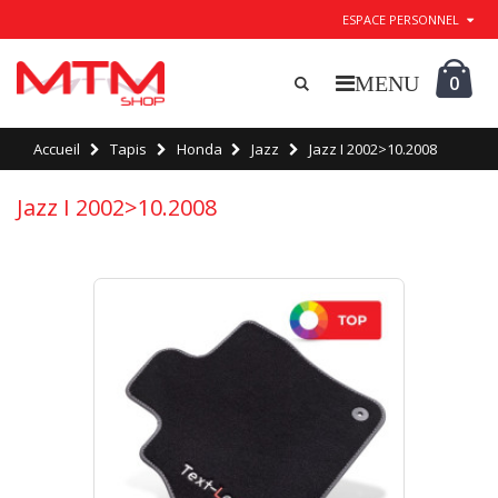
ESPACE PERSONNEL
0
Accueil
Tapis
Honda
Jazz
Jazz I 2002>10.2008
Jazz I 2002>10.2008